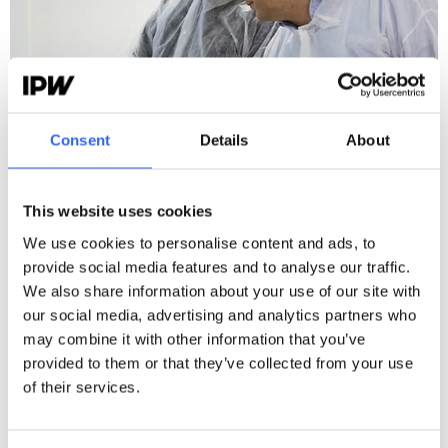
Consent
Details
About
Fipros: ”Det er dejligt selv at kunne
This website uses cookies
opbygge præcis det, vi har behov for i
We use cookies to personalise content and ads, to
IPW.”
provide social media features and to analyse our traffic.
We also share information about your use of our site with
Læs mere
our social media, advertising and analytics partners who
may combine it with other information that you’ve
provided to them or that they’ve collected from your use
of their services.