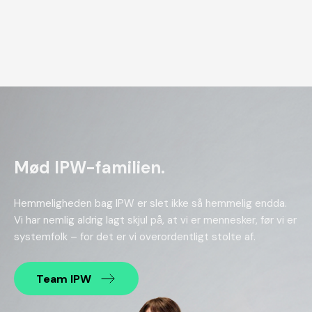
Mød IPW-familien.
Hemmeligheden bag IPW er slet ikke så hemmelig endda.
Vi har nemlig aldrig lagt skjul på, at vi er mennesker, før vi er
systemfolk – for det er vi overordentligt stolte af.
Team IPW