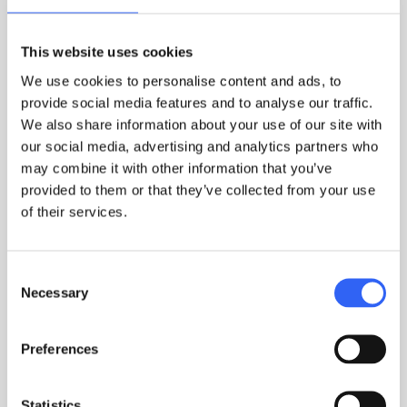
This website uses cookies
We use cookies to personalise content and ads, to
provide social media features and to analyse our traffic.
Indsend
We also share information about your use of our site with
our social media, advertising and analytics partners who
may combine it with other information that you’ve
provided to them or that they’ve collected from your use
of their services.
Consent
Du kan også skrive eller ringe direkte
Necessary
Selection
Har du spørgsmål? Vi er altid klar til en snak.
Preferences
+45 70 25 02 14
info@ipwsystems.dk
Statistics