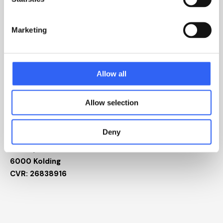
Marketing
Brug for teknisk support?
Så få fat i os direkte her;
Allow all
support@ipwsystems.dk
Allow selection
Find os her
Deny
IPW Systems A/S
Olaf Ryes Gade 7R
6000 Kolding
CVR: 26838916