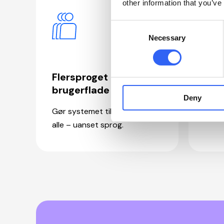
other information that you’ve
Consent
Necessary
Selection
Flersproget
Dan
brugerflade i IPW
sta
Deny
Gør systemet tilgængeligt for
Klar t
alle – uanset sprog.