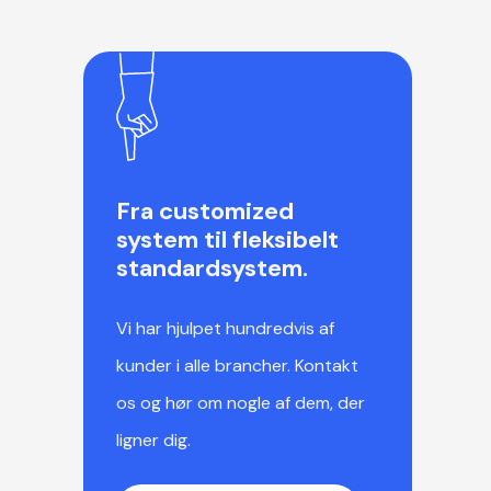
Fra customized
system til fleksibelt
standardsystem.
Vi har hjulpet hundredvis af
kunder i alle brancher. Kontakt
os og hør om nogle af dem, der
ligner dig.