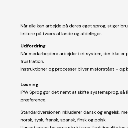
Når alle kan arbejde på deres eget sprog, stiger b
lettere på tværs af lande og afdelinger.
Udfordring
Når medarbejdere arbejder i et system, der ikke er p
frustration.
Instruktioner og processer bliver misforstået – og kv
Løsning
IPW Sprog gør det nemt at skifte systemsprog, så
præference.
Standardversionen inkluderer dansk og engelsk, men
norsk, tysk, fransk, spansk, finsk og polsk.
Uanset sprog bevares strukturen, funktionaliteten o