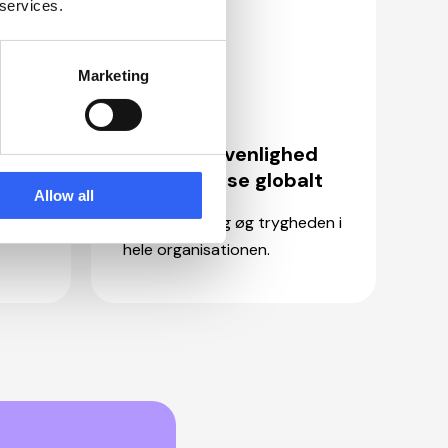
 services.
Marketing
.
Høj brugervenlighed
ansk
og forståelse globalt
Allow all
på
Reducer fejl og øg trygheden i
hele organisationen.