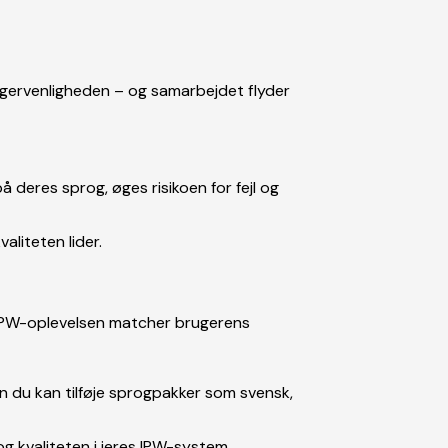
rugervenligheden – og samarbejdet flyder
å deres sprog, øges risikoen for fejl og
aliteten lider.
 IPW-oplevelsen matcher brugerens
 du kan tilføje sprogpakker som svensk,
g kvaliteten i jeres IPW-system.