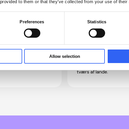
 provided to them or that they’ve collected from your use of their
Preferences
Statistics
sk og engelsk som
Sprogpakker til bl.a
ndard
svensk, tysk og fr
Allow selection
il brug fra dag ét.
Udvid nemt efter behov 
tværs af lande.