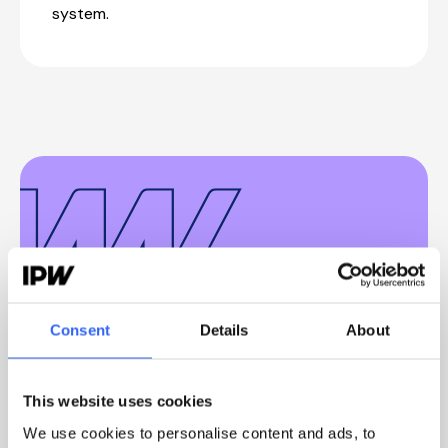
system.
Consent
Details
About
”For os handler det ikke kun om
at samle data – men om at
This website uses cookies
skabe klarhed, så mennesker kan
We use cookies to personalise content and ads, to