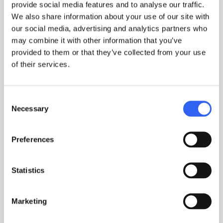
arbejde bedre sammen på tværs
provide social media features and to analyse our traffic.
We also share information about your use of our site with
af organisationen.”
our social media, advertising and analytics partners who
may combine it with other information that you’ve
Morten Sandberg,
provided to them or that they’ve collected from your use
Account Manager, IPW Systems A/S
of their services.
Consent
Necessary
Selection
Preferences
Vil du høre mere?
Statistics
Skab struktur i komplekse
organisationer
Marketing
Kontakt os og hør, hvordan I kan opdele data efter