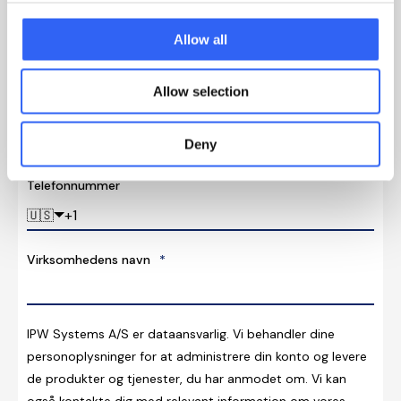
forretningsenheder – uden at miste overblikket.
Fornavn
*
Efternavn
*
Allow all
Allow selection
E-mail
*
Deny
Telefonnummer
🇺🇸
Virksomhedens navn
*
IPW Systems A/S er dataansvarlig. Vi behandler dine
personoplysninger for at administrere din konto og levere
de produkter og tjenester, du har anmodet om. Vi kan
også kontakte dig med relevant information om vores