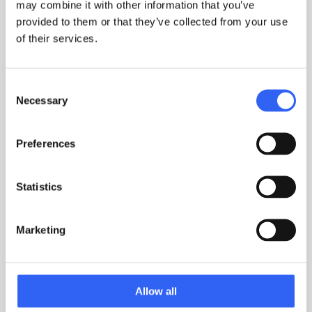
Planlæg, gennemfør og dokumentér interne
may combine it with other information that you’ve
audits direkte i IPW, med fund, handlinger og
provided to them or that they’ve collected from your use
of their services.
opfølgning samlet ét sted frem for spredt på mail
og i regneark.
Consent
Necessary
Selection
Preferences
Statistics
Fleksibelt til din standard
Marketing
IPW er ikke bygget til én ISO-standard. Systemet
tilpasses de konkrete krav I arbejder mod, uanset
om det er én standard eller flere parallelt.
Allow all