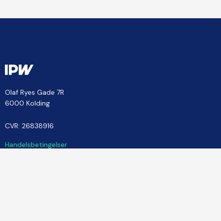
Olaf Ryes Gade 7R
6000 Kolding
CVR: 26838916
Handelsbetingelser
Vilkår for kurser
Databehandleraftale
Privatlivspolitik
Driftstatus