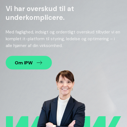
Vi har overskud til at
underkomplicere.
Med faglighed, indsigt og ordentligt overskud tilbyder vi en
komplet it-platform til styring, ledelse og optimering – i
alle hjørner af din virksomhed.
Om IPW